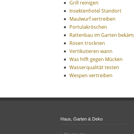
Grill reinigen
Insektenhotel Standort
Maulwurf vertreiben
Portulakröschen
Rattenbau im Garten bekäm
Rosen trocknen
Vertikutieren wann
Was hilft gegen Mücken
Wasserqualität testen
Wespen vertreiben
Haus, Garten & Deko