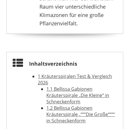
Raum vier unterschiedliche
UNUS
39,95 €
*
Klimazonen für eine große
Pflanzenvielfalt.
Inhaltsverzeichnis
1
Kräuterspiralen Test & Vergleich
2026
1.1
Bellissa Gabionen
Kräuterspirale „Die Kleine“ in
Schneckenform
1.2
Bellissa Gabionen
Kräuterspirale „“““Die Große““““
SPETEBO
22,95 €
*
in Schneckenform
1.3
Bellissa Kräuterspirale