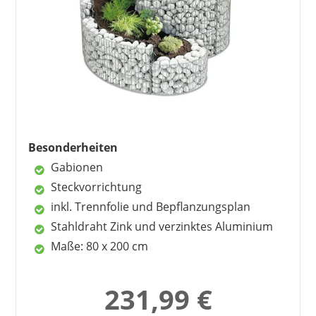
4 Klimazonen
SPETEBO
Steckvorrichtung
59,95 €
49,95 €
*
inkl. Trennfolie
inkl. Bepflanzungsplan
gutes Preis-Leistungs-Verhältnis
Nachteile
ohne Steinfüllung, Erde und Pflanzen
Besonderheiten
teilweise langer Aufbau
Gabionen
Steckvorrichtung
inkl. Trennfolie und Bepflanzungsplan
Stahldraht Zink und verzinktes Aluminium
Maße: 80 x 200 cm
KÖLLE
231,99 €
17,24 €
11,49 €
*