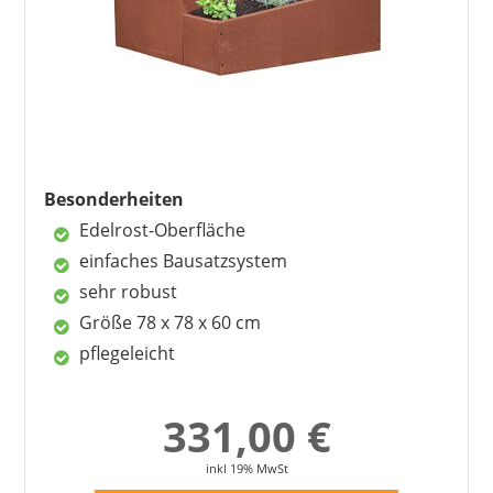
bis zu 4 Klimazonen
sehr gutes Preis-Leistungs-Verhältnis
Nachteile
hohe Füllmenge
warten auf Rostoptik
Besonderheiten
Edelrost-Oberfläche
einfaches Bausatzsystem
sehr robust
Größe 78 x 78 x 60 cm
pflegeleicht
331,00 €
inkl 19% MwSt