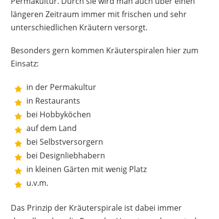
Permakultur. Durch sie wird man auch über einen
abgetrennter Innenbereich
längeren Zeitraum immer mit frischen und sehr
pflegeleicht
unterschiedlichen Kräutern versorgt.
stabil
gutes Preis-Leistungs-Verhältnis
Besonders gern kommen Kräuterspiralen hier zum
Einsatz:
Nachteile
in der Permakultur
Rost beim Aufbau
in Restaurants
bei Hobbyköchen
auf dem Land
bei Selbstversorgern
bei Designliebhabern
in kleinen Gärten mit wenig Platz
u.v.m.
Das Prinzip der Kräuterspirale ist dabei immer