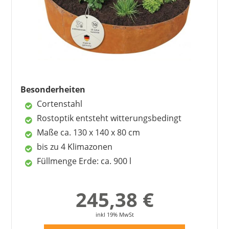
montierbarer Bausatz
inkl. Trennfolie
inkl. Bepflanzungsplan
gutes Preis-Leistungs-Verhältnis
Nachteile
Besonderheiten
ohne Steinfüllung, Erde und Pflanzen
Cortenstahl
teilweise langer Aufbau
Rostoptik entsteht witterungsbedingt
Maße ca. 130 x 140 x 80 cm
bis zu 4 Klimazonen
Füllmenge Erde: ca. 900 l
245,38 €
inkl 19% MwSt