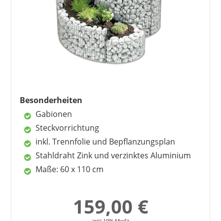
8
Wichtige Kaufkriterien für
Kräuterspiralen
9
Tipps zu Pflege und Wartung
10
Beliebte Hersteller – Obi, Belissa,
Prima Terra
11
FAQ – die wichtigsten Fragen zu
Kräuterspiralen
Besonderheiten
Gabionen
UNUS
Steckvorrichtung
39,95 €
*
inkl. Trennfolie und Bepflanzungsplan
Stahldraht Zink und verzinktes Aluminium
Maße: 60 x 110 cm
159,00 €
inkl 19% MwSt