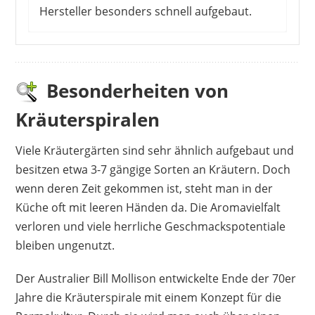
Hersteller besonders schnell aufgebaut.
Besonders gefällt Kunden die moderne, eckige
Form. Sie garantiert eine optimale
Platzausnutzung und ist besonders für kleinere
Besonderheiten von
Gärten geeignet. Der Mittelschacht verläuft
Kräuterspiralen
durchgehend bis auf den Boden – so kann man
hier auch Kräuter anpflanzen, die gerne andere
Viele Kräutergärten sind sehr ähnlich aufgebaut und
Pflanzen verdrängen. Beim Öffnen des Paketes
besitzen etwa 3-7 gängige Sorten an Kräutern. Doch
sollte man durch die Rostpartikel allerdings
wenn deren Zeit gekommen ist, steht man in der
dringend eine Unterlage verwenden. Der
Küche oft mit leeren Händen da. Die Aromavielfalt
Aufbau ist zu zweit in 1,5 Stunden schaffbar.
verloren und viele herrliche Geschmackspotentiale
Vorteile
bleiben ungenutzt.
moderne Form
Der Australier Bill Mollison entwickelte Ende der 70er
schneller Aufbau
Jahre die Kräuterspirale mit einem Konzept für die
optimale Platzausnutzung