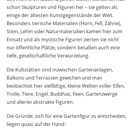
positiv. Die Laterne lädt sich tagsüber gut auf,
schon Skulpturen und Figuren her – sie gelten als
selbst wenn die Sonne nicht dauernd scheint –
einige der ältesten Kunstgegenstände der Welt.
das Licht hat dann eine helle, warme Farbe. Für
Besonders tierische Materialien (Horn, Fell, Zähne),
den Aufbau benötigt man kein Werkzeug.
Stein, Lehm oder Naturmaterialien kamen hier zum
Vorteile
Einsatz und als mystische Figuren zierten sie nicht
nur öffentliche Plätze, sondern besaßen auch eine
niedliches Design
tiefe, gesellschaftliche Verwurzelung.
mit Solarlaterne
robust
Die Kultstätten sind inzwischen Gartenanlagen,
frostfest
Balkons und Terrassen gewichen und man
Ein- und Ausschalter
beobachtet hier vielfältige, kleine Welten voller Elfen,
gutes Preis-Leistungs-Verhältnis
Trolle, Tiere, Engel, Buddhas, Feen, Gartenzwerge
und allerlei abstrakte Figuren.
Nachteile
Die Gründe, sich für eine Gartenfigur zu entscheiden,
vereinzelt Verarbeitungsfehler
liegen quasi auf der Hand: