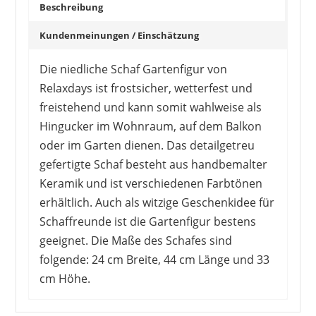
Beschreibung
Kundenmeinungen / Einschätzung
Die niedliche Schaf Gartenfigur von
Relaxdays ist frostsicher, wetterfest und
freistehend und kann somit wahlweise als
JACKANNA
18,99 €
*
Hingucker im Wohnraum, auf dem Balkon
oder im Garten dienen. Das detailgetreu
gefertigte Schaf besteht aus handbemalter
Keramik und ist verschiedenen Farbtönen
erhältlich. Auch als witzige Geschenkidee für
Schaffreunde ist die Gartenfigur bestens
geeignet. Die Maße des Schafes sind
folgende: 24 cm Breite, 44 cm Länge und 33
cm Höhe.
Die Käufer sind zum Großteil sehr zufrieden mit