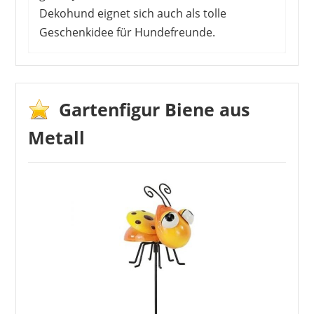
Dekohund eignet sich auch als tolle
Geschenkidee für Hundefreunde.
Die Kundenbewertungen zur Hunde Gartenfigur
fallen durchweg positiv aus. Den Käufern gefällt
vor allem das niedliche Design des Hundes.
Gartenfigur Biene aus
Auch die sorgfältige Verpackung und schnelle
Metall
Lieferung werden lobend hervorgehoben.