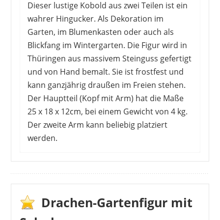
Dieser lustige Kobold aus zwei Teilen ist ein
wahrer Hingucker. Als Dekoration im
Garten, im Blumenkasten oder auch als
Blickfang im Wintergarten. Die Figur wird in
Thüringen aus massivem Steinguss gefertigt
und von Hand bemalt. Sie ist frostfest und
kann ganzjährig draußen im Freien stehen.
Der Hauptteil (Kopf mit Arm) hat die Maße
25 x 18 x 12cm, bei einem Gewicht von 4 kg.
Der zweite Arm kann beliebig platziert
werden.
Als wäre er gerade aus der Erde geklettert:
Kunden sind begeistert von der witzigen Optik
des Kobolds. Durch die zwei Teile kann der Arm
beliebig platziert werden. Die Feinheiten der
Drachen-Gartenfigur mit
Figur begeistern Kunden: Die Einzelheiten des