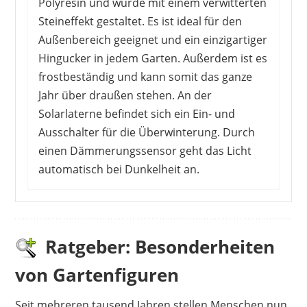
Polyresin und wurde mit einem verwitterten
Steineffekt gestaltet. Es ist ideal für den
Außenbereich geeignet und ein einzigartiger
Hingucker in jedem Garten. Außerdem ist es
frostbeständig und kann somit das ganze
Jahr über draußen stehen. An der
Solarlaterne befindet sich ein Ein- und
Ausschalter für die Überwinterung. Durch
einen Dämmerungssensor geht das Licht
automatisch bei Dunkelheit an.
Der kleine Drache ist auch in natura sehr
niedlich und wird gut verpackt geliefert. Trotz
Kunststoff ist er angemessen schwer und toll
Ratgeber: Besonderheiten
bemalt, weshalb er sehr hochwertig wirkt.
von Gartenfiguren
Selten wird über Verarbeitungsfehler berichtet,
die überwiegenden Meinungen sind sehr
Seit mehreren tausend Jahren stellen Menschen nun