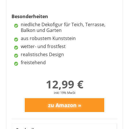
GESCHENKESTADL
24,95 €
*
Besonderheiten
niedliche Dekofigur für Teich, Terrasse,
Balkon und Garten
aus robustem Kunststein
1
2
3
4
5
6
7
8
9
wetter- und frostfest
10
>
realistisches Design
freistehend
12,99 €
inkl 19% MwSt