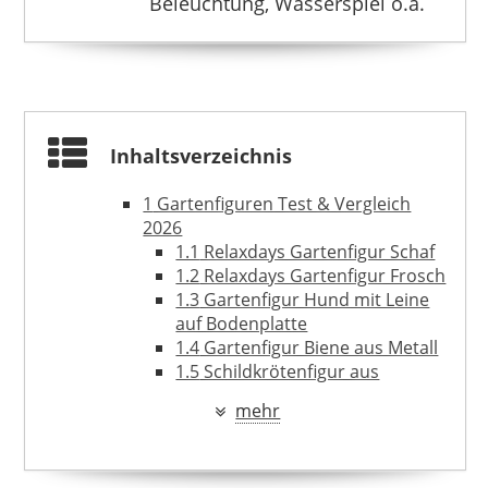
Beleuchtung, Wasserspiel o.ä.
YEOMOO
49,99 €
33,99 €
*
Inhaltsverzeichnis
1
Gartenfiguren Test & Vergleich
2026
1.1
Relaxdays Gartenfigur Schaf
1.2
Relaxdays Gartenfigur Frosch
1.3
Gartenfigur Hund mit Leine
auf Bodenplatte
1.4
Gartenfigur Biene aus Metall
1.5
Schildkrötenfigur aus
Kunstharz
mehr
YEOMOO
1.6
Abstrakte Steinfigur
43,99 €
29,98 €
*
„Träumer“ in Schiefergrau
1.7
Handbemalte Steinfigur