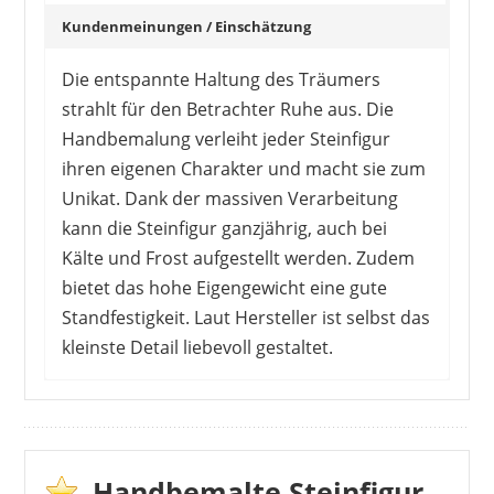
Kundenmeinungen / Einschätzung
Die entspannte Haltung des Träumers
strahlt für den Betrachter Ruhe aus. Die
Handbemalung verleiht jeder Steinfigur
ihren eigenen Charakter und macht sie zum
Unikat. Dank der massiven Verarbeitung
kann die Steinfigur ganzjährig, auch bei
Kälte und Frost aufgestellt werden. Zudem
bietet das hohe Eigengewicht eine gute
Standfestigkeit. Laut Hersteller ist selbst das
kleinste Detail liebevoll gestaltet.
Die Kundenbewertungen zu diesem Artikel sind
ausschließlich positiv. Liebenswert, inspirierend
und poetisch sind nur einige der vergebenen
Attribute. Die Verarbeitung des Träumers ist
Handbemalte Steinfigur