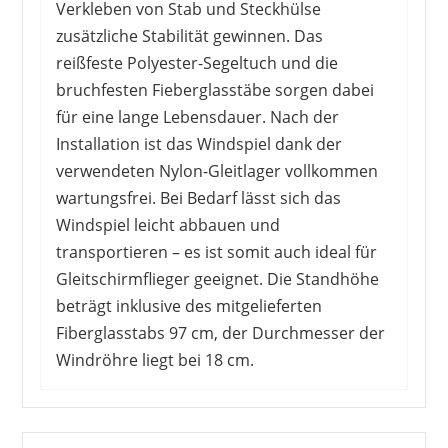
Verkleben von Stab und Steckhülse
zusätzliche Stabilität gewinnen. Das
reißfeste Polyester-Segeltuch und die
bruchfesten Fieberglasstäbe sorgen dabei
AOYEGIC
für eine lange Lebensdauer. Nach der
6,24 €
*
Installation ist das Windspiel dank der
verwendeten Nylon-Gleitlager vollkommen
wartungsfrei. Bei Bedarf lässt sich das
Windspiel leicht abbauen und
transportieren – es ist somit auch ideal für
Gleitschirmflieger geeignet. Die Standhöhe
beträgt inklusive des mitgelieferten
Fiberglasstabs 97 cm, der Durchmesser der
Windröhre liegt bei 18 cm.
Kunden zeigen sich in der Regel zufrieden mit
dem Preis-Leistungs-Verhältnis des Windsacks,