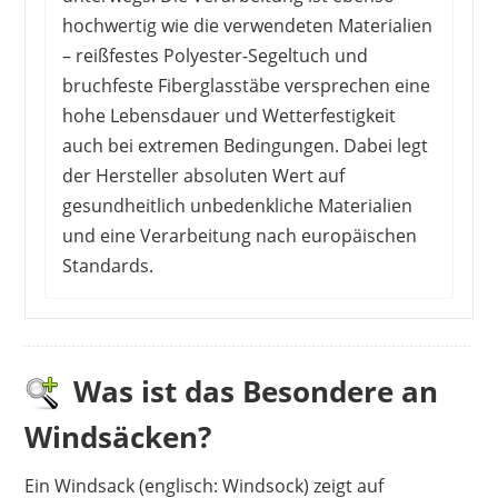
hochwertig wie die verwendeten Materialien
– reißfestes Polyester-Segeltuch und
bruchfeste Fiberglasstäbe versprechen eine
hohe Lebensdauer und Wetterfestigkeit
auch bei extremen Bedingungen. Dabei legt
der Hersteller absoluten Wert auf
gesundheitlich unbedenkliche Materialien
und eine Verarbeitung nach europäischen
Standards.
Die Meinungen der KäuferInnen scheiden sich
bei diesem Produkt. Die einen beschreiben
sowohl die Verarbeitung als auch das Material
Was ist das Besondere an
als absolut in Ordnung und damit ein gutes
Windsäcken?
Preis-Leistungs-Verhältnis. Andere hingegen
bemängeln die eingeschränkte Funktionalität
Ein Windsack (englisch: Windsock) zeigt auf
und die fehlende Langlebigkeit, da der Stoff