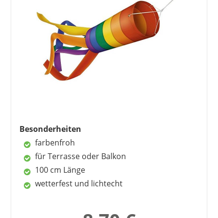
Vorteile
ideal für Kinder
schöne Größe
Preis-Leistungs-Verhältnis ist gut
Nachteile
keine Farbwahl
Besonderheiten
farbenfroh
für Terrasse oder Balkon
100 cm Länge
wetterfest und lichtecht