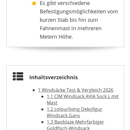
Es gibt verschiedene
Befestigungsmöglichkeiten vom
FLAGLY
55,90 €
*
kurzen Stab bis hin zum
Fahnenmast in mehreren
Metern Höhe.
Inhaltsverzeichnis
1
Windsäcke Test & Vergleich 2026
1.1
CIM Windsack AVIA Sock L mit
Mast
1.2
colourliving Dekofigur
Windsack Gans
FLAGLY
1.3
Baoblaze Mehrfarbiger
55,90 €
*
Goldfisch-Windsack