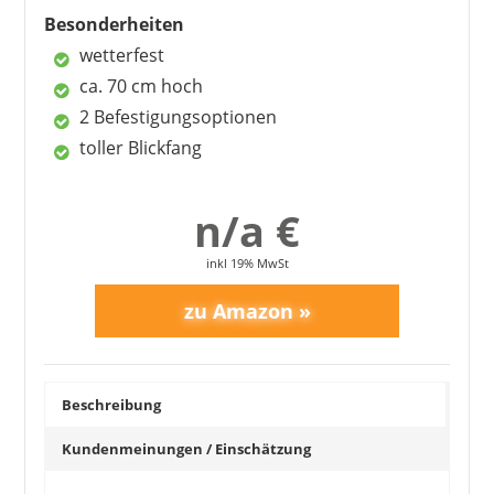
Besonderheiten
wetterfest
ca. 70 cm hoch
1
2
3
4
5
6
7
8
9
2 Befestigungsoptionen
10
>
toller Blickfang
n/a €
inkl 19% MwSt
Beschreibung
Kundenmeinungen / Einschätzung