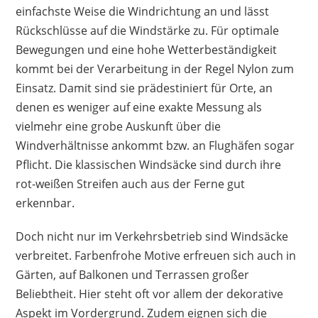
einfachste Weise die Windrichtung an und lässt
über kurz oder lang reißt. Allen gemein ist die
Rückschlüsse auf die Windstärke zu. Für optimale
Feststellung, dass man den Windsack bei einer
Bewegungen und eine hohe Wetterbeständigkeit
festen Installation zusätzlich am Stab fixieren
kommt bei der Verarbeitung in der Regel Nylon zum
muss, damit ein Wegfliegen verhindert wird.
Einsatz. Damit sind sie prädestiniert für Orte, an
Darauf weist allerdings bereits der Hersteller
denen es weniger auf eine exakte Messung als
hin.
vielmehr eine grobe Auskunft über die
Vorteile
Windverhältnisse ankommt bzw. an Flughäfen sogar
Pflicht. Die klassischen Windsäcke sind durch ihre
auffällige Optik
rot-weißen Streifen auch aus der Ferne gut
Preis-Leistungs-Verhältnis okay
erkennbar.
einwandfreie Verarbeitung
Doch nicht nur im Verkehrsbetrieb sind Windsäcke
Nachteile
verbreitet. Farbenfrohe Motive erfreuen sich auch in
eingeschränkte Funktionalität
Gärten, auf Balkonen und Terrassen großer
nicht langlebig
Beliebtheit. Hier steht oft vor allem der dekorative
Aspekt im Vordergrund. Zudem eignen sich die