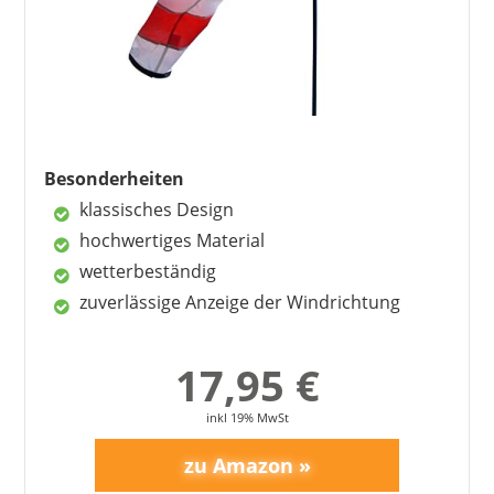
gute Verarbeitung
hält Vögel fern
Nachteile
verheddert sich gelegentlich
nicht langlebig
Besonderheiten
klassisches Design
hochwertiges Material
wetterbeständig
zuverlässige Anzeige der Windrichtung
17,95 €
inkl 19% MwSt