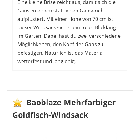
Eine kleine Brise reicht aus, damit sich die
Gans zu einem stattlichen Gänserich
aufplustert. Mit einer Höhe von 70 cm ist
dieser Windsack sicher ein toller Blickfang
im Garten. Dabei hast du zwei verschiedene
Möglichkeiten, den Kopf der Gans zu
befestigen. Natürlich ist das Material
wetterfest und langlebig.
Viele KäuferInnen bezeichnen die Wirkung der
Gans aus der Ferne als echt, sodass sie am
Wegesrand auch dazu geeignet ist, um
Autofahrer abzubremsen. Auch stellen einige
Baoblaze Mehrfarbiger
NutzerInnen gleich mehrere Gänse in einer
Goldfisch-Windsack
Gruppe auf. Bei Wind dreht sich die Gans und
zeigt so die Windrichtung an. Dabei bezeichnen
die meisten die Qualität als gut. Nur wenige