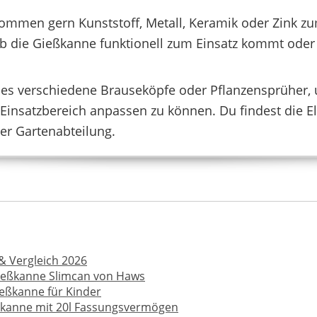
N
BIGDEAN
PR
12,79 €
*
kommen gern Kunststoff, Metall, Keramik oder Zink zum
ob die Gießkanne funktionell zum Einsatz kommt ode
t es verschiedene Brauseköpfe oder Pflanzensprüher
 Einsatzbereich anpassen zu können. Du findest die E
er Gartenabteilung.
& Vergleich 2026
PLASTIA
ießkanne Slimcan von Haws
€
*
9,99 €
8,90 €
*
eßkanne für Kinder
kanne mit 20l Fassungsvermögen