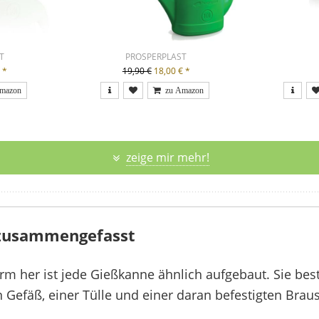
T
PROSPERPLAST
€
*
19,90 €
18,00 €
*
zeige mir mehr!
 zusammengefasst
m her ist jede Gießkanne ähnlich aufgebaut. Sie best
Gefäß, einer Tülle und einer daran befestigten Brau