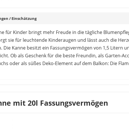
en / Einschätzung
e für Kinder bringt mehr Freude in die tägliche Blumenpflege
orgt sie für leuchtende Kinderaugen und lässt auch die He
 Die Kanne besitzt ein Fassungsvermögen von 1,5 Litern un
t. Ob als Geschenk für die beste Freundin, als Garten-Acc
chs oder als süßes Deko-Element auf dem Balkon: Die Fl
et die Flamingo Gießkanne für Kinder sehr positiv. Sowohl 
enbedarf konnte die Kanne mit ihrem niedlichen Design übe
t schnell tropft und sich das Wasser schlecht dosieren lässt
ne mit 20l Fassungsvermögen