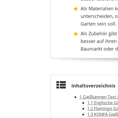
GREEMOTIO
8,32 €
*
Als Materialien 
unterscheiden, 
Garten sein soll.
Als Zubehör gib
besser auf ihren
Baumarkt oder d
Inhaltsverzeichnis
1
Gießkannen Test 
LECHUZA
1.1
Englische G
12,99 €
12,49 
1.2
Flamingo Gi
1.3
KONFA Gieß