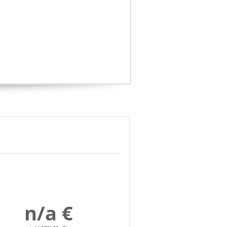
ng
n/a €
4
5
6
7
8
9
10
>