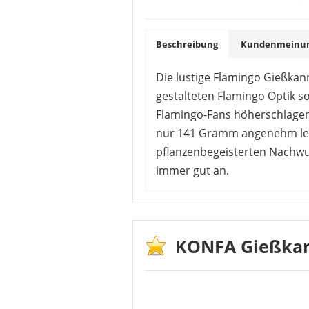
Beschreibung
Kundenmeinung
Die lustige Flamingo Gießkann
gestalteten Flamingo Optik s
Flamingo-Fans höherschlagen.
nur 141 Gramm angenehm leich
pflanzenbegeisterten Nachwu
immer gut an.
Die Mehrheit der Kunden bewert
auch als Gießkanne für den Eig
darauf hin, dass die Kanne rech
KONFA Gießkan
empfunden wird.