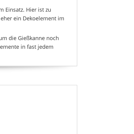
OSPERPLAST
12,13 €
*
 Einsatz. Hier ist zu
r eher ein Dekoelement im
, um die Gießkanne noch
lemente in fast jedem
PLASTIA
11,99 €
*