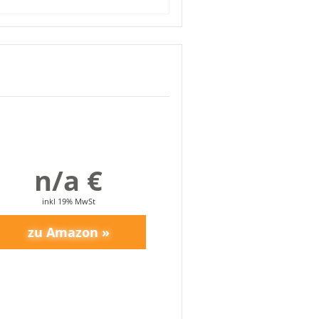
ssen und sind mit ihrem Kauf
iges englisches Produkt, die
benfalls. Auch die Lieferung
n/a €
inkl 19% MwSt