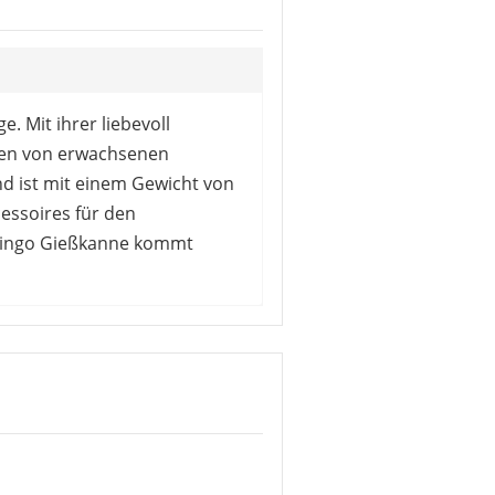
. Mit ihrer liebevoll
rzen von erwachsenen
d ist mit einem Gewicht von
essoires für den
amingo Gießkanne kommt
als witzige Geschenkidee als
rzeugen. Einige Käufer weisen
, was aber nicht als gravierend