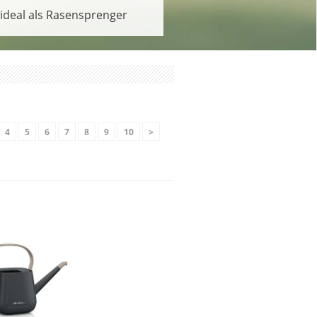
ideal als Rasensprenger
4
5
6
7
8
9
10
>