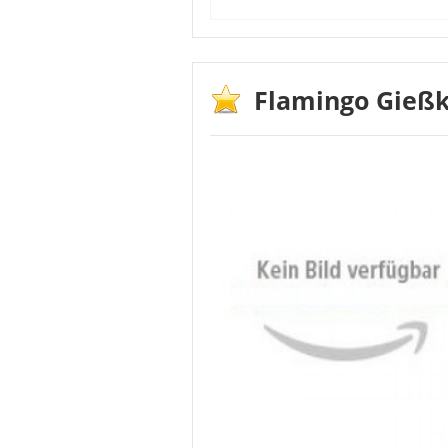
Die Käufer bewerten das Preis-
sehr zufrieden. Qualität und V
Handhabung der Kanne gestaltet
Flamingo Gießk
der Kanne erfolgte einwandfrei. 