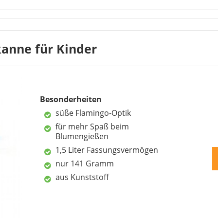
Leistungs-Verhältnis der englischen Gießkanne als angeme
erarbeitung entsprechen ihren Erwartungen an ein hochwert
 sich einfach und der feine Gießstrahl gefällt den Kunden e
anne für Kinder
Ein Kunde kritisiert scharfkantige Teile.
Besonderheiten
süße Flamingo-Optik
für mehr Spaß beim
Blumengießen
1,5 Liter Fassungsvermögen
nur 141 Gramm
aus Kunststoff