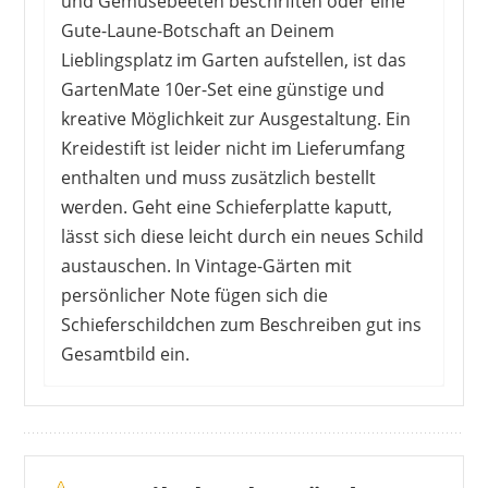
und Gemüsebeeten beschriften oder eine
Gute-Laune-Botschaft an Deinem
Lieblingsplatz im Garten aufstellen, ist das
LOFTPLUS
GartenMate 10er-Set eine günstige und
39,99 €
*
kreative Möglichkeit zur Ausgestaltung. Ein
Kreidestift ist leider nicht im Lieferumfang
enthalten und muss zusätzlich bestellt
werden. Geht eine Schieferplatte kaputt,
lässt sich diese leicht durch ein neues Schild
austauschen. In Vintage-Gärten mit
persönlicher Note fügen sich die
Schieferschildchen zum Beschreiben gut ins
Gesamtbild ein.
Die Materialien müssen nach der Anlieferung
hin und wieder leicht angepasst werden. Bei
einigen Schiefertafeln brechen kleinere Stücke
LEVANDEO