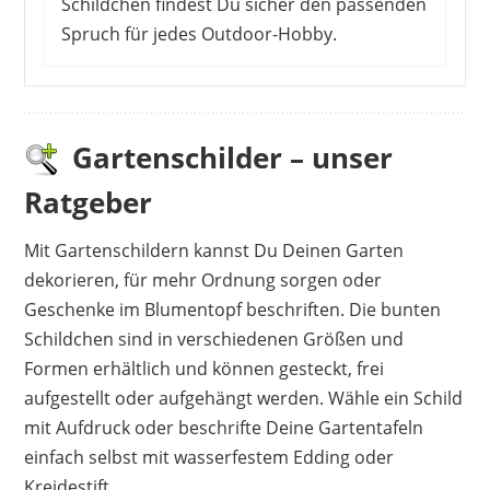
Schildchen findest Du sicher den passenden
Spruch für jedes Outdoor-Hobby.
Kunden erfreuen sich an den süßen und
witzigen Sprüchlein aus dem AV Andrea Verlag
und kaufen oft gleich mehrere Schilder für sich
Gartenschilder – unser
und ihre Lieben. Farbverläufe wirken sehr
Ratgeber
sauber und die Designs sprechen viele Kunden
an. Ein kleiner Nachteil: Der Aufdruck bleicht mit
Mit Gartenschildern kannst Du Deinen Garten
der Zeit aus, wenn das Schild an einem
dekorieren, für mehr Ordnung sorgen oder
sonnigen Platz aufgehängt wird.
Geschenke im Blumentopf beschriften. Die bunten
Schildchen sind in verschiedenen Größen und
Formen erhältlich und können gesteckt, frei
aufgestellt oder aufgehängt werden. Wähle ein Schild
mit Aufdruck oder beschrifte Deine Gartentafeln
einfach selbst mit wasserfestem Edding oder
Kreidestift.