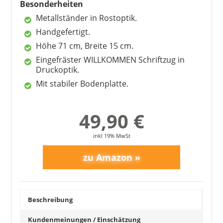
Besonderheiten
Metallständer in Rostoptik.
1
2
3
4
5
6
7
8
9
Handgefertigt.
10
>
Höhe 71 cm, Breite 15 cm.
Eingefräster WILLKOMMEN Schriftzug in
Druckoptik.
Mit stabiler Bodenplatte.
49,90 €
inkl 19% MwSt
Beschreibung
Kundenmeinungen / Einschätzung