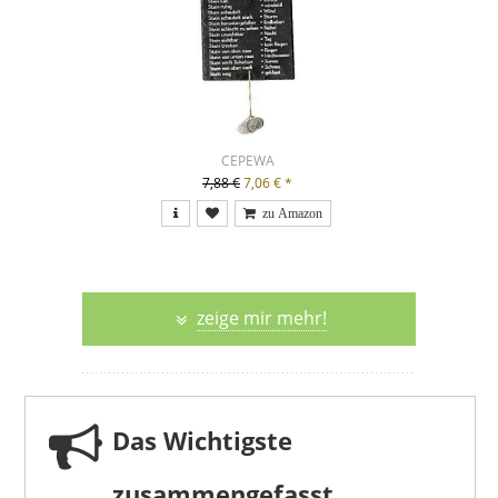
CEPEWA
7,88 €
7,06 €
*
zeige mir mehr!
Das Wichtigste
zusammengefasst